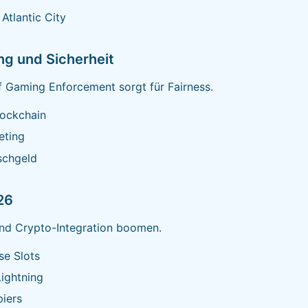
 Atlantic City
ng und Sicherheit
f Gaming Enforcement sorgt für Fairness.
lockchain
eting
schgeld
26
nd Crypto-Integration boomen.
se Slots
Lightning
iers