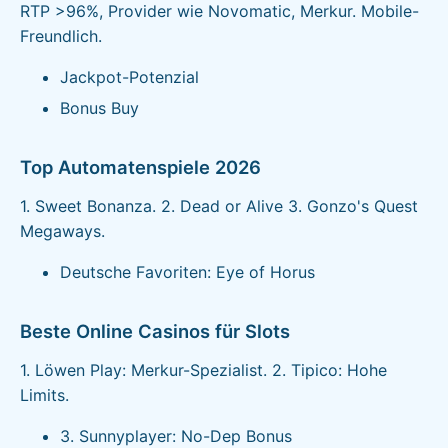
RTP >96%, Provider wie Novomatic, Merkur. Mobile-
Freundlich.
Jackpot-Potenzial
Bonus Buy
Top Automatenspiele 2026
1. Sweet Bonanza. 2. Dead or Alive 3. Gonzo's Quest
Megaways.
Deutsche Favoriten: Eye of Horus
Beste Online Casinos für Slots
1. Löwen Play: Merkur-Spezialist. 2. Tipico: Hohe
Limits.
3. Sunnyplayer: No-Dep Bonus