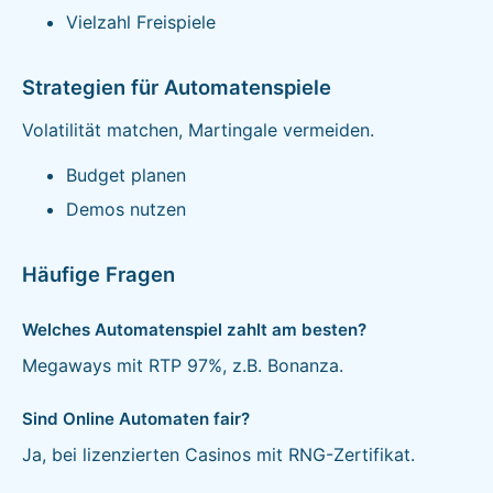
Vielzahl Freispiele
Strategien für Automatenspiele
Volatilität matchen, Martingale vermeiden.
Budget planen
Demos nutzen
Häufige Fragen
Welches Automatenspiel zahlt am besten?
Megaways mit RTP 97%, z.B. Bonanza.
Sind Online Automaten fair?
Ja, bei lizenzierten Casinos mit RNG-Zertifikat.