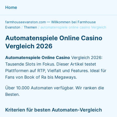
Home
farmhouseevanston.com — Willkommen bei Farmhouse
Evanston
/
Themen
/
automatenspiele online casino Vergleich
Automatenspiele Online Casino
Vergleich 2026
Automatenspiele Online Casino
Vergleich 2026:
Tausende Slots im Fokus. Dieser Artikel testet
Plattformen auf RTP, Vielfalt und Features. Ideal für
Fans von Book of Ra bis Megaways.
Über 10.000 Automaten verfügbar. Wir ranken die
Besten.
Kriterien für besten Automaten-Vergleich