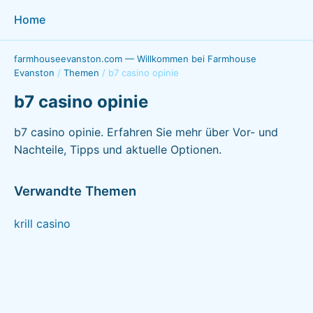
Home
farmhouseevanston.com — Willkommen bei Farmhouse
Evanston
/
Themen
/
b7 casino opinie
b7 casino opinie
b7 casino opinie. Erfahren Sie mehr über Vor- und
Nachteile, Tipps und aktuelle Optionen.
Verwandte Themen
krill casino