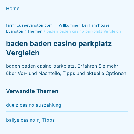
Home
farmhouseevanston.com — Willkommen bei Farmhouse
Evanston
/
Themen
/
baden baden casino parkplatz Vergleich
baden baden casino parkplatz
Vergleich
baden baden casino parkplatz. Erfahren Sie mehr
über Vor- und Nachteile, Tipps und aktuelle Optionen.
Verwandte Themen
duelz casino auszahlung
ballys casino nj Tipps