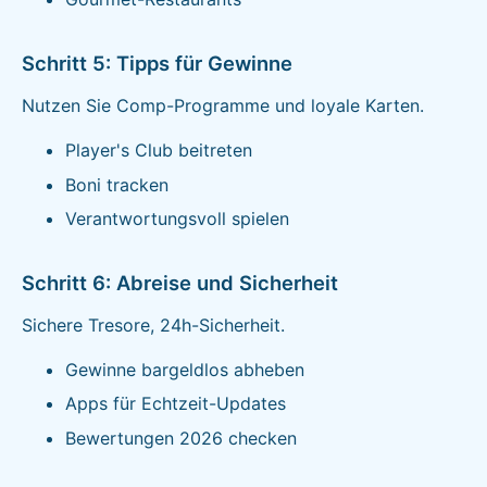
Schritt 5: Tipps für Gewinne
Nutzen Sie Comp-Programme und loyale Karten.
Player's Club beitreten
Boni tracken
Verantwortungsvoll spielen
Schritt 6: Abreise und Sicherheit
Sichere Tresore, 24h-Sicherheit.
Gewinne bargeldlos abheben
Apps für Echtzeit-Updates
Bewertungen 2026 checken