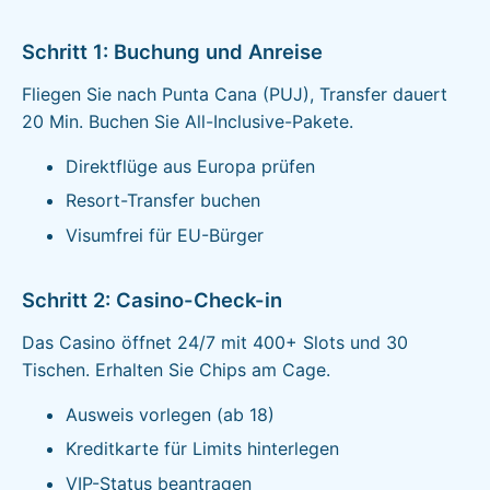
Schritt 1: Buchung und Anreise
Fliegen Sie nach Punta Cana (PUJ), Transfer dauert
20 Min. Buchen Sie All-Inclusive-Pakete.
Direktflüge aus Europa prüfen
Resort-Transfer buchen
Visumfrei für EU-Bürger
Schritt 2: Casino-Check-in
Das Casino öffnet 24/7 mit 400+ Slots und 30
Tischen. Erhalten Sie Chips am Cage.
Ausweis vorlegen (ab 18)
Kreditkarte für Limits hinterlegen
VIP-Status beantragen