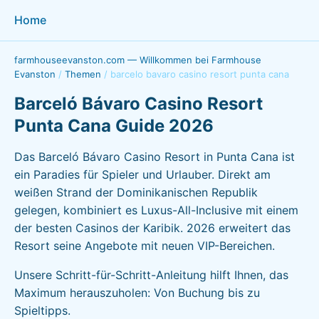
Home
farmhouseevanston.com — Willkommen bei Farmhouse
Evanston
/
Themen
/
barcelo bavaro casino resort punta cana
Barceló Bávaro Casino Resort
Punta Cana Guide 2026
Das Barceló Bávaro Casino Resort in Punta Cana ist
ein Paradies für Spieler und Urlauber. Direkt am
weißen Strand der Dominikanischen Republik
gelegen, kombiniert es Luxus-All-Inclusive mit einem
der besten Casinos der Karibik. 2026 erweitert das
Resort seine Angebote mit neuen VIP-Bereichen.
Unsere Schritt-für-Schritt-Anleitung hilft Ihnen, das
Maximum herauszuholen: Von Buchung bis zu
Spieltipps.