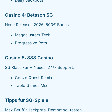
Daily Jackpots
Casino 4: Betsson SG
Neue Releases 2026, 500€ Bonus.
Megaclusters Tech
Progressive Pots
Casino 5: 888 Casino
SG Klassiker + Neues, 24/7 Support.
Gonzo Quest Remix
Table Games Mix
Tipps für SG-Spiele
Max Bet für Jackpots, Demomodi testen.