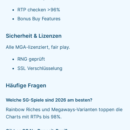
RTP checken >96%
Bonus Buy Features
Sicherheit & Lizenzen
Alle MGA-lizenziert, fair play.
RNG geprüft
SSL Verschlüsselung
Häufige Fragen
Welche SG-Spiele sind 2026 am besten?
Rainbow Riches und Megaways-Varianten toppen die
Charts mit RTPs bis 98%.