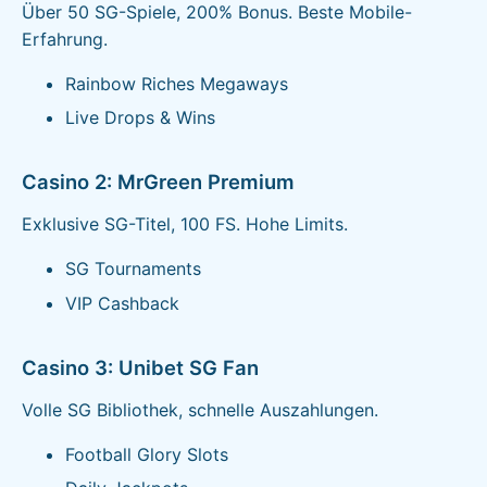
Über 50 SG-Spiele, 200% Bonus. Beste Mobile-
Erfahrung.
Rainbow Riches Megaways
Live Drops & Wins
Casino 2: MrGreen Premium
Exklusive SG-Titel, 100 FS. Hohe Limits.
SG Tournaments
VIP Cashback
Casino 3: Unibet SG Fan
Volle SG Bibliothek, schnelle Auszahlungen.
Football Glory Slots