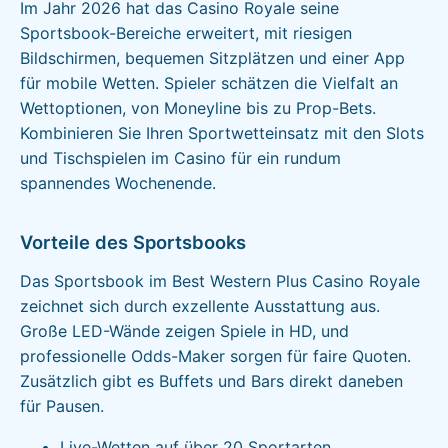
Im Jahr 2026 hat das Casino Royale seine
Sportsbook-Bereiche erweitert, mit riesigen
Bildschirmen, bequemen Sitzplätzen und einer App
für mobile Wetten. Spieler schätzen die Vielfalt an
Wettoptionen, von Moneyline bis zu Prop-Bets.
Kombinieren Sie Ihren Sportwetteinsatz mit den Slots
und Tischspielen im Casino für ein rundum
spannendes Wochenende.
Vorteile des Sportsbooks
Das Sportsbook im Best Western Plus Casino Royale
zeichnet sich durch exzellente Ausstattung aus.
Große LED-Wände zeigen Spiele in HD, und
professionelle Odds-Maker sorgen für faire Quoten.
Zusätzlich gibt es Buffets und Bars direkt daneben
für Pausen.
Live-Wetten auf über 20 Sportarten