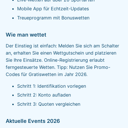
Mobile App für Echtzeit-Updates
Treueprogramm mit Bonuswetten
Wie man wettet
Der Einstieg ist einfach: Melden Sie sich am Schalter
an, erhalten Sie einen Wettgutschein und platzieren
Sie Ihre Einsätze. Online-Registrierung erlaubt
ferngesteuerte Wetten. Tipp: Nutzen Sie Promo-
Codes für Gratiswetten im Jahr 2026.
Schritt 1: Identifikation vorlegen
Schritt 2: Konto aufladen
Schritt 3: Quoten vergleichen
Aktuelle Events 2026