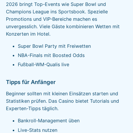
2026 bringt Top-Events wie Super Bowl und
Champions League ins Sportsbook. Spezielle
Promotions und VIP-Bereiche machen es
unvergesslich. Viele Gäste kombinieren Wetten mit
Konzerten im Hotel.
Super Bowl Party mit Freiwetten
NBA-Finals mit Boosted Odds
Fußball-WM-Qualis live
Tipps für Anfänger
Beginner sollten mit kleinen Einsätzen starten und
Statistiken prüfen. Das Casino bietet Tutorials und
Experten-Tipps täglich.
Bankroll-Management üben
Live-Stats nutzen