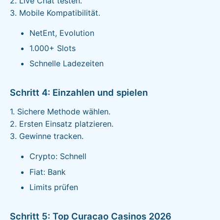
2. Live Chat testen.
3. Mobile Kompatibilität.
NetEnt, Evolution
1.000+ Slots
Schnelle Ladezeiten
Schritt 4: Einzahlen und spielen
1. Sichere Methode wählen.
2. Ersten Einsatz platzieren.
3. Gewinne tracken.
Crypto: Schnell
Fiat: Bank
Limits prüfen
Schritt 5: Top Curacao Casinos 2026