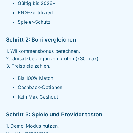
Gültig bis 2026+
RNG-zertifiziert
Spieler-Schutz
Schritt 2: Boni vergleichen
1. Willkommensbonus berechnen.
2. Umsatzbedingungen prüfen (x30 max).
3. Freispiele zählen.
Bis 100% Match
Cashback-Optionen
Kein Max Cashout
Schritt 3: Spiele und Provider testen
1. Demo-Modus nutzen.