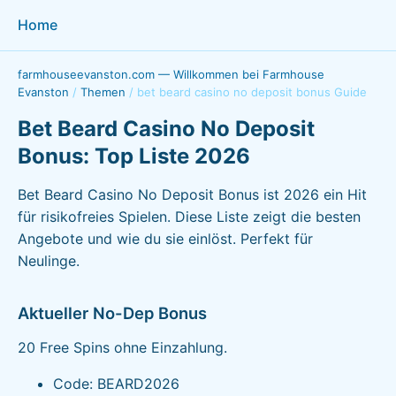
Home
farmhouseevanston.com — Willkommen bei Farmhouse
Evanston
/
Themen
/
bet beard casino no deposit bonus Guide
Bet Beard Casino No Deposit
Bonus: Top Liste 2026
Bet Beard Casino No Deposit Bonus ist 2026 ein Hit
für risikofreies Spielen. Diese Liste zeigt die besten
Angebote und wie du sie einlöst. Perfekt für
Neulinge.
Aktueller No-Dep Bonus
20 Free Spins ohne Einzahlung.
Code: BEARD2026