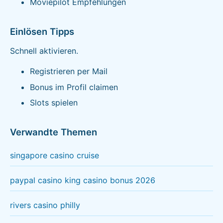
Moviepilot Empfehlungen
Einlösen Tipps
Schnell aktivieren.
Registrieren per Mail
Bonus im Profil claimen
Slots spielen
Verwandte Themen
singapore casino cruise
paypal casino king casino bonus 2026
rivers casino philly