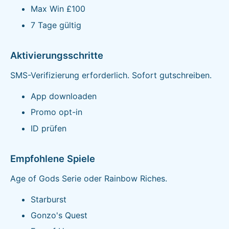
Max Win £100
7 Tage gültig
Aktivierungsschritte
SMS-Verifizierung erforderlich. Sofort gutschreiben.
App downloaden
Promo opt-in
ID prüfen
Empfohlene Spiele
Age of Gods Serie oder Rainbow Riches.
Starburst
Gonzo's Quest