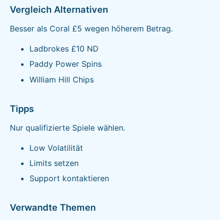
Vergleich Alternativen
Besser als Coral £5 wegen höherem Betrag.
Ladbrokes £10 ND
Paddy Power Spins
William Hill Chips
Tipps
Nur qualifizierte Spiele wählen.
Low Volatilität
Limits setzen
Support kontaktieren
Verwandte Themen