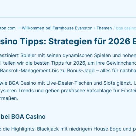
ton.com — Willkommen bei Farmhouse Evanston
/
Themen
/
bga casino
ino Tipps: Strategien für 2026 
sziniert Spieler mit seinen dynamischen Spielen und hohen
l teilen wir die besten Tipps für 2026, um Ihre Gewinnchan
 Bankroll-Management bis zu Bonus-Jagd – alles für nachha
 wie BGA Casino mit Live-Dealer-Tischen und Slots glänzt. 
ysieren Trends und geben praktische Ratschläge für Einste
ermaßen.
 bei BGA Casino
 die Highlights: Blackjack mit niedrigem House Edge und 