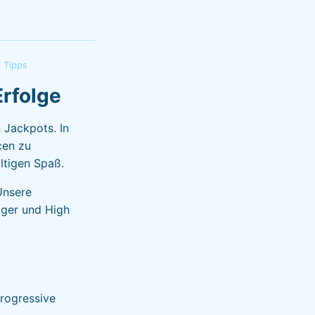
 Tipps
Erfolge
 Jackpots. In
cen zu
ltigen Spaß.
Unsere
iger und High
progressive