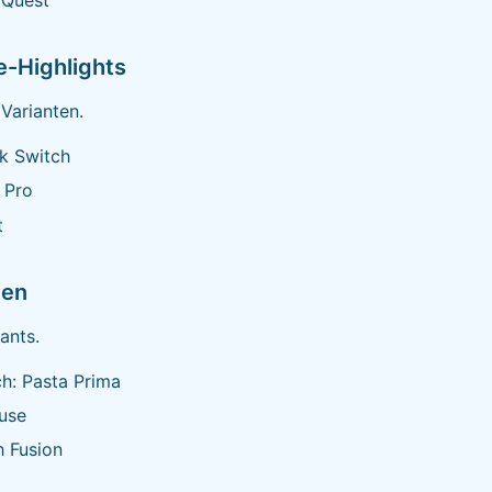
e-Highlights
 Varianten.
k Switch
 Pro
t
ten
ants.
sch: Pasta Prima
use
h Fusion