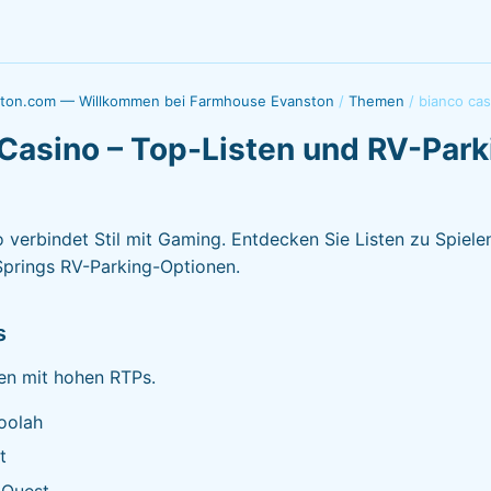
ton.com — Willkommen bei Farmhouse Evanston
/
Themen
/
bianco cas
Casino – Top-Listen und RV-Park
 verbindet Stil mit Gaming. Entdecken Sie Listen zu Spiel
Springs RV-Parking-Optionen.
s
n mit hohen RTPs.
oolah
t
 Quest