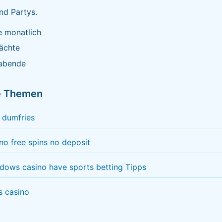
nd Partys.
e monatlich
ächte
abende
e Themen
o dumfries
ino free spins no deposit
dows casino have sports betting Tipps
s casino