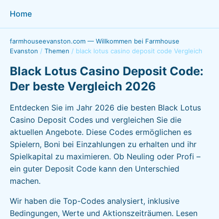
Home
farmhouseevanston.com — Willkommen bei Farmhouse
Evanston
/
Themen
/
black lotus casino deposit code Vergleich
Black Lotus Casino Deposit Code:
Der beste Vergleich 2026
Entdecken Sie im Jahr 2026 die besten Black Lotus
Casino Deposit Codes und vergleichen Sie die
aktuellen Angebote. Diese Codes ermöglichen es
Spielern, Boni bei Einzahlungen zu erhalten und ihr
Spielkapital zu maximieren. Ob Neuling oder Profi –
ein guter Deposit Code kann den Unterschied
machen.
Wir haben die Top-Codes analysiert, inklusive
Bedingungen, Werte und Aktionszeiträumen. Lesen