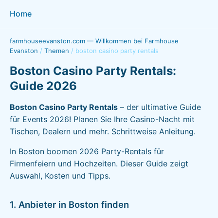
Home
farmhouseevanston.com — Willkommen bei Farmhouse
Evanston
/
Themen
/
boston casino party rentals
Boston Casino Party Rentals:
Guide 2026
Boston Casino Party Rentals
– der ultimative Guide
für Events 2026! Planen Sie Ihre Casino-Nacht mit
Tischen, Dealern und mehr. Schrittweise Anleitung.
In Boston boomen 2026 Party-Rentals für
Firmenfeiern und Hochzeiten. Dieser Guide zeigt
Auswahl, Kosten und Tipps.
1. Anbieter in Boston finden