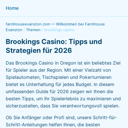
Home
farmhouseevanston.com — Willkommen bei Farmhouse
Evanston
/
Themen
/
brookings casino
Brookings Casino: Tipps und
Strategien für 2026
Das Brookings Casino in Oregon ist ein beliebtes Ziel
für Spieler aus der Region. Mit einer Vielzahl von
Spielautomaten, Tischspielen und Pokerturnieren
bietet es Unterhaltung für jedes Budget. In diesem
umfassenden Guide für 2026 zeigen wir Ihnen die
besten Tipps, um Ihr Spielerlebnis zu maximieren und
sicherzustellen, dass Sie verantwortungsvoll spielen.
Ob Sie Anfänger oder Profi sind, unsere Schritt-für-
Schritt-Anleitungen helfen Ihnen, die besten