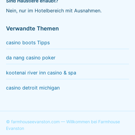
Sind Haustiere erlaubt?
Nein, nur im Hotelbereich mit Ausnahmen.
Verwandte Themen
casino boots Tipps
da nang casino poker
kootenai river inn casino & spa
casino detroit michigan
© farmhouseevanston.com — Willkommen bei Farmhouse
Evanston