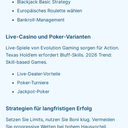
Blackjack Basic Strategy
Europäisches Roulette wählen
Bankroll-Management
Live-Casino und Poker-Varianten
Live-Spiele von Evolution Gaming sorgen für Action.
Texas Hold’em erfordert Bluff-Skills. 2026 Trend:
Skill-based Games.
Live-Dealer-Vorteile
Poker-Turniere
Jackpot-Poker
Strategien für langfristigen Erfolg
Setzen Sie Limits, nutzen Sie Boni klug. Vermeiden
Sie progressive Wetten bei hohem Hausvorteil.