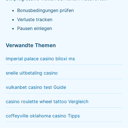
Bonusbedingungen prüfen
Verluste tracken
Pausen einlegen
Verwandte Themen
imperial palace casino biloxi ms
snelle uitbetaling casino
vulkanbet casino test Guide
casino roulette wheel tattoo Vergleich
coffeyville oklahoma casino Tipps