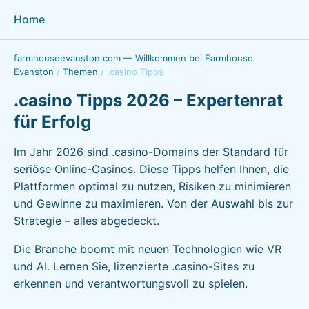
Home
farmhouseevanston.com — Willkommen bei Farmhouse
Evanston
/
Themen
/
.casino Tipps
.casino Tipps 2026 – Expertenrat
für Erfolg
Im Jahr 2026 sind .casino-Domains der Standard für
seriöse Online-Casinos. Diese Tipps helfen Ihnen, die
Plattformen optimal zu nutzen, Risiken zu minimieren
und Gewinne zu maximieren. Von der Auswahl bis zur
Strategie – alles abgedeckt.
Die Branche boomt mit neuen Technologien wie VR
und AI. Lernen Sie, lizenzierte .casino-Sites zu
erkennen und verantwortungsvoll zu spielen.