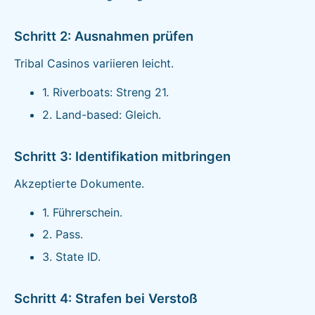
Schritt 2: Ausnahmen prüfen
Tribal Casinos variieren leicht.
1. Riverboats: Streng 21.
2. Land-based: Gleich.
Schritt 3: Identifikation mitbringen
Akzeptierte Dokumente.
1. Führerschein.
2. Pass.
3. State ID.
Schritt 4: Strafen bei Verstoß