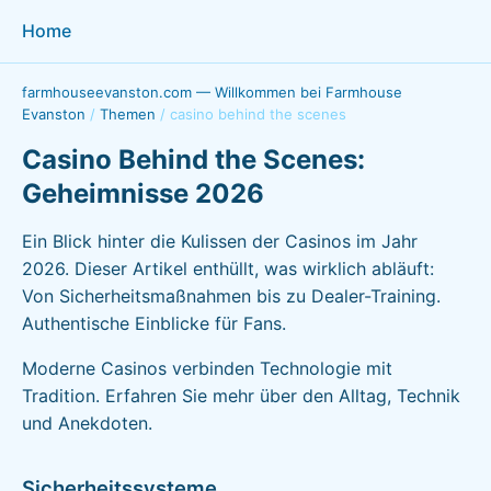
Home
farmhouseevanston.com — Willkommen bei Farmhouse
Evanston
/
Themen
/
casino behind the scenes
Casino Behind the Scenes:
Geheimnisse 2026
Ein Blick hinter die Kulissen der Casinos im Jahr
2026. Dieser Artikel enthüllt, was wirklich abläuft:
Von Sicherheitsmaßnahmen bis zu Dealer-Training.
Authentische Einblicke für Fans.
Moderne Casinos verbinden Technologie mit
Tradition. Erfahren Sie mehr über den Alltag, Technik
und Anekdoten.
Sicherheitssysteme