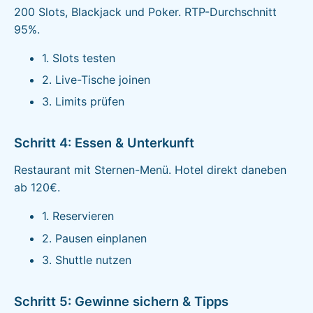
200 Slots, Blackjack und Poker. RTP-Durchschnitt
95%.
1. Slots testen
2. Live-Tische joinen
3. Limits prüfen
Schritt 4: Essen & Unterkunft
Restaurant mit Sternen-Menü. Hotel direkt daneben
ab 120€.
1. Reservieren
2. Pausen einplanen
3. Shuttle nutzen
Schritt 5: Gewinne sichern & Tipps