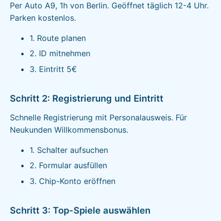
Per Auto A9, 1h von Berlin. Geöffnet täglich 12-4 Uhr.
Parken kostenlos.
1. Route planen
2. ID mitnehmen
3. Eintritt 5€
Schritt 2: Registrierung und Eintritt
Schnelle Registrierung mit Personalausweis. Für
Neukunden Willkommensbonus.
1. Schalter aufsuchen
2. Formular ausfüllen
3. Chip-Konto eröffnen
Schritt 3: Top-Spiele auswählen