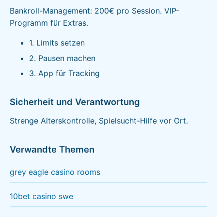
Bankroll-Management: 200€ pro Session. VIP-
Programm für Extras.
1. Limits setzen
2. Pausen machen
3. App für Tracking
Sicherheit und Verantwortung
Strenge Alterskontrolle, Spielsucht-Hilfe vor Ort.
Verwandte Themen
grey eagle casino rooms
10bet casino swe