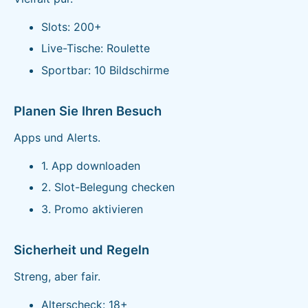
Slots: 200+
Live-Tische: Roulette
Sportbar: 10 Bildschirme
Planen Sie Ihren Besuch
Apps und Alerts.
1. App downloaden
2. Slot-Belegung checken
3. Promo aktivieren
Sicherheit und Regeln
Streng, aber fair.
Alterscheck: 18+