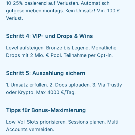
10-25% basierend auf Verlusten. Automatisch
gutgeschrieben montags. Kein Umsatz! Min. 100 €
Verlust.
Schritt 4: VIP- und Drops & Wins
Level aufsteigen: Bronze bis Legend. Monatliche
Drops mit 2 Mio. € Pool. Teilnahme per Opt-in.
Schritt 5: Auszahlung sichern
1. Umsatz erfüllen. 2. Docs uploaden. 3. Via Trustly
oder Krypto. Max 4000 €/Tag.
Tipps für Bonus-Maximierung
Low-Vol-Slots priorisieren. Sessions planen. Multi-
Accounts vermeiden.