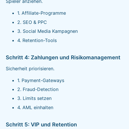
Spieler anziehen.
1. Affiliate-Programme
2. SEO & PPC
3. Social Media Kampagnen
4. Retention-Tools
Schritt 4: Zahlungen und Risikomanagement
Sicherheit priorisieren.
1. Payment-Gateways
2. Fraud-Detection
3. Limits setzen
4. AML einhalten
Schritt 5: VIP und Retention