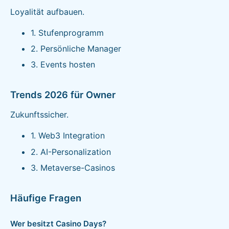
Loyalität aufbauen.
1. Stufenprogramm
2. Persönliche Manager
3. Events hosten
Trends 2026 für Owner
Zukunftssicher.
1. Web3 Integration
2. AI-Personalization
3. Metaverse-Casinos
Häufige Fragen
Wer besitzt Casino Days?