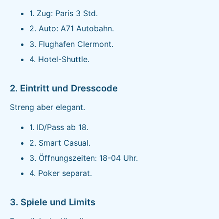
1. Zug: Paris 3 Std.
2. Auto: A71 Autobahn.
3. Flughafen Clermont.
4. Hotel-Shuttle.
2. Eintritt und Dresscode
Streng aber elegant.
1. ID/Pass ab 18.
2. Smart Casual.
3. Öffnungszeiten: 18-04 Uhr.
4. Poker separat.
3. Spiele und Limits