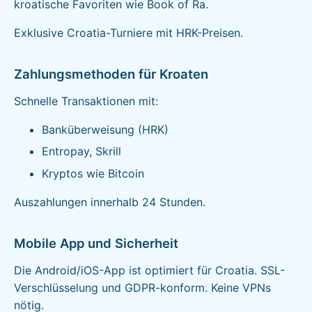
kroatische Favoriten wie Book of Ra.
Exklusive Croatia-Turniere mit HRK-Preisen.
Zahlungsmethoden für Kroaten
Schnelle Transaktionen mit:
Banküberweisung (HRK)
Entropay, Skrill
Kryptos wie Bitcoin
Auszahlungen innerhalb 24 Stunden.
Mobile App und Sicherheit
Die Android/iOS-App ist optimiert für Croatia. SSL-
Verschlüsselung und GDPR-konform. Keine VPNs
nötig.