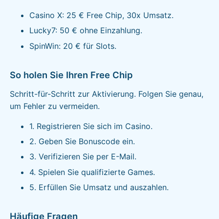
Casino X: 25 € Free Chip, 30x Umsatz.
Lucky7: 50 € ohne Einzahlung.
SpinWin: 20 € für Slots.
So holen Sie Ihren Free Chip
Schritt-für-Schritt zur Aktivierung. Folgen Sie genau,
um Fehler zu vermeiden.
1. Registrieren Sie sich im Casino.
2. Geben Sie Bonuscode ein.
3. Verifizieren Sie per E-Mail.
4. Spielen Sie qualifizierte Games.
5. Erfüllen Sie Umsatz und auszahlen.
Häufige Fragen