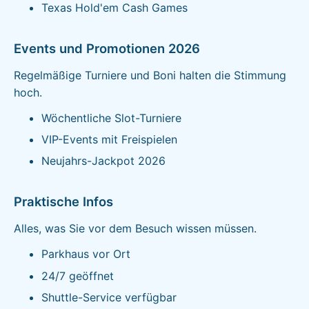
Texas Hold'em Cash Games
Events und Promotionen 2026
Regelmäßige Turniere und Boni halten die Stimmung
hoch.
Wöchentliche Slot-Turniere
VIP-Events mit Freispielen
Neujahrs-Jackpot 2026
Praktische Infos
Alles, was Sie vor dem Besuch wissen müssen.
Parkhaus vor Ort
24/7 geöffnet
Shuttle-Service verfügbar