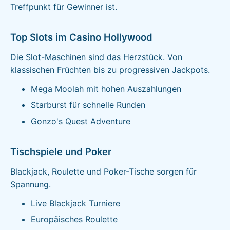
Treffpunkt für Gewinner ist.
Top Slots im Casino Hollywood
Die Slot-Maschinen sind das Herzstück. Von
klassischen Früchten bis zu progressiven Jackpots.
Mega Moolah mit hohen Auszahlungen
Starburst für schnelle Runden
Gonzo's Quest Adventure
Tischspiele und Poker
Blackjack, Roulette und Poker-Tische sorgen für
Spannung.
Live Blackjack Turniere
Europäisches Roulette