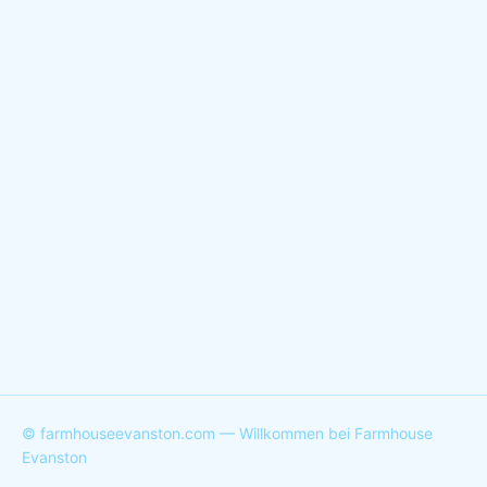
© farmhouseevanston.com — Willkommen bei Farmhouse
Evanston