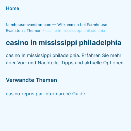
Home
farmhouseevanston.com — Willkommen bei Farmhouse
Evanston
/
Themen
/
casino in mississippi philadelphia
casino in mississippi philadelphia
casino in mississippi philadelphia. Erfahren Sie mehr
über Vor- und Nachteile, Tipps und aktuelle Optionen.
Verwandte Themen
casino repris par intermarché Guide