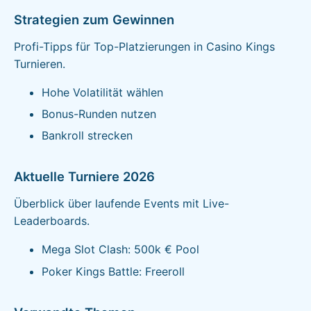
Strategien zum Gewinnen
Profi-Tipps für Top-Platzierungen in Casino Kings
Turnieren.
Hohe Volatilität wählen
Bonus-Runden nutzen
Bankroll strecken
Aktuelle Turniere 2026
Überblick über laufende Events mit Live-
Leaderboards.
Mega Slot Clash: 500k € Pool
Poker Kings Battle: Freeroll