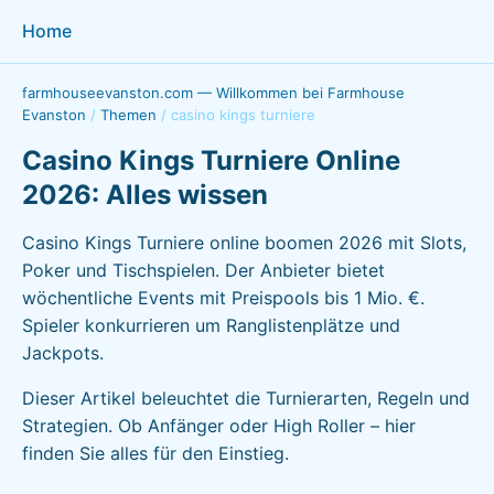
Home
farmhouseevanston.com — Willkommen bei Farmhouse
Evanston
/
Themen
/
casino kings turniere
Casino Kings Turniere Online
2026: Alles wissen
Casino Kings Turniere online boomen 2026 mit Slots,
Poker und Tischspielen. Der Anbieter bietet
wöchentliche Events mit Preispools bis 1 Mio. €.
Spieler konkurrieren um Ranglistenplätze und
Jackpots.
Dieser Artikel beleuchtet die Turnierarten, Regeln und
Strategien. Ob Anfänger oder High Roller – hier
finden Sie alles für den Einstieg.