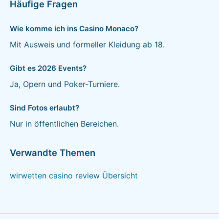
Häufige Fragen
Wie komme ich ins Casino Monaco?
Mit Ausweis und formeller Kleidung ab 18.
Gibt es 2026 Events?
Ja, Opern und Poker-Turniere.
Sind Fotos erlaubt?
Nur in öffentlichen Bereichen.
Verwandte Themen
wirwetten casino review Übersicht