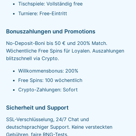
Tischspiele: Vollständig free
Turniere: Free-Eintritt
Bonuszahlungen und Promotions
No-Deposit-Boni bis 50 € und 200% Match.
Wöchentliche Free Spins für Loyalen. Auszahlungen
blitzschnell via Crypto.
Willkommensbonus: 200%
Free Spins: 100 wöchentlich
Crypto-Zahlungen: Sofort
Sicherheit und Support
SSL-Verschlüsselung, 24/7 Chat und
deutschsprachiger Support. Keine versteckten
Gebühren, faire RNG-Tests.