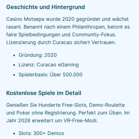
Geschichte und Hintergrund
Casino Motsepe wurde 2020 gegründet und wächst
rasant. Benannt nach einem Philanthropen, betont es
faire Spielbedingungen und Community-Fokus.
Lizenzierung durch Curacao sichert Vertrauen.
Gründung: 2020
Lizenz: Curacao eGaming
Spielerbasis: Über 500.000
Kostenlose Spiele im Detail
Genießen Sie Hunderte Free-Slots, Demo-Roulette
und Poker ohne Registrierung. Perfekt zum Üben. Im
Jahr 2026 erweitert um VR-Free-Modi.
Slots: 300+ Demos