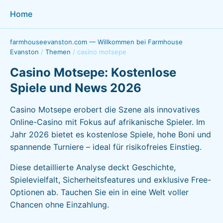
Home
farmhouseevanston.com — Willkommen bei Farmhouse
Evanston
/
Themen
/
casino motsepe
Casino Motsepe: Kostenlose
Spiele und News 2026
Casino Motsepe erobert die Szene als innovatives
Online-Casino mit Fokus auf afrikanische Spieler. Im
Jahr 2026 bietet es kostenlose Spiele, hohe Boni und
spannende Turniere – ideal für risikofreies Einstieg.
Diese detaillierte Analyse deckt Geschichte,
Spielevielfalt, Sicherheitsfeatures und exklusive Free-
Optionen ab. Tauchen Sie ein in eine Welt voller
Chancen ohne Einzahlung.