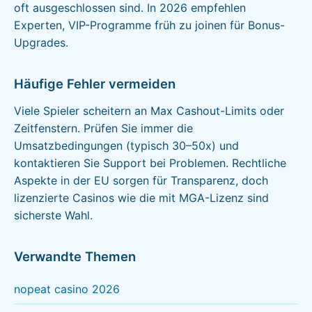
oft ausgeschlossen sind. In 2026 empfehlen
Experten, VIP-Programme früh zu joinen für Bonus-
Upgrades.
Häufige Fehler vermeiden
Viele Spieler scheitern an Max Cashout-Limits oder
Zeitfenstern. Prüfen Sie immer die
Umsatzbedingungen (typisch 30–50x) und
kontaktieren Sie Support bei Problemen. Rechtliche
Aspekte in der EU sorgen für Transparenz, doch
lizenzierte Casinos wie die mit MGA-Lizenz sind
sicherste Wahl.
Verwandte Themen
nopeat casino 2026