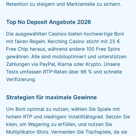
Retention zu steigern und Marktanteile zu sichern.
Top No Deposit Angebote 2026
Die ausgewählten Casinos bieten hochwertige Boni
mit fairen Regeln. Kerching Casino sticht mit 25 €
Free Chip heraus, während andere 100 Free Spins
gewähren. Alle sind mobiloptimiert und unterstützen
Zahlungen via PayPal, Klarna oder Krypto. Unsere
Tests umfassen RTP-Raten über 96 % und schnelle
Verifizierung.
Strategien für maximale Gewinne
Um Boni optimal zu nutzen, wählen Sie Spiele mit
hohem RTP und niedrigem Volatilitätsgrad. Setzen Sie
klein, um Wagering zu erfüllen, und nutzen Sie
Multiplikator-Slots. Vermeiden Sie Tischspiele, da sie