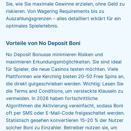
Sie, wie Sie maximale Gewinne erzielen, ohne Geld zu
riskieren. Von Wagering Requirements bis zu
Auszahlungsgrenzen – alles detailliert erklärt für ein
optimales Spielerlebnis.
Vorteile von No Deposit Boni
No Deposit Bonusse minimieren Risiken und
maximieren Erkundungsmöglichkeiten. Sie sind ideal
für Spieler, die neue Casinos testen möchten. Viele
Plattformen wie Kerching bieten 20–50 Free Spins an,
die direkt gutgeschrieben werden. Wichtig: Lesen Sie
die Terms and Conditions, um versteckte Klauseln zu
vermeiden. In 2026 haben fortschrittliche
Algorithmen die Aktivierung vereinfacht, sodass Boni
oft per SMS oder E-Mail-Code freigeschaltet werden.
Statistisch gesehen konvertieren 15–20 % der Nutzer
solcher Boni zu Einzahler. Betreiber nutzen sie, um