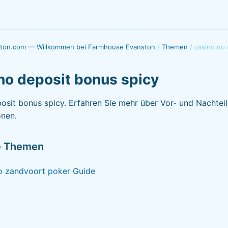
ton.com — Willkommen bei Farmhouse Evanston
/
Themen
/
casino no
no deposit bonus spicy
osit bonus spicy. Erfahren Sie mehr über Vor- und Nachteil
onen.
e Themen
no zandvoort poker Guide