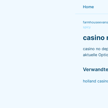
Home
farmhouseevans
spicy
casino 
casino no dep
aktuelle Opti
Verwandt
holland casi