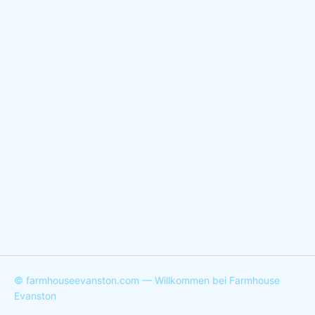
© farmhouseevanston.com — Willkommen bei Farmhouse
Evanston