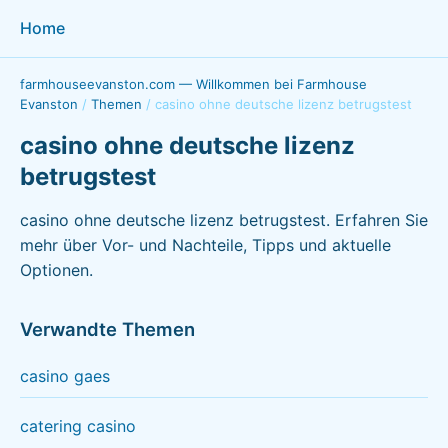
Home
farmhouseevanston.com — Willkommen bei Farmhouse
Evanston
/
Themen
/
casino ohne deutsche lizenz betrugstest
casino ohne deutsche lizenz
betrugstest
casino ohne deutsche lizenz betrugstest. Erfahren Sie
mehr über Vor- und Nachteile, Tipps und aktuelle
Optionen.
Verwandte Themen
casino gaes
catering casino