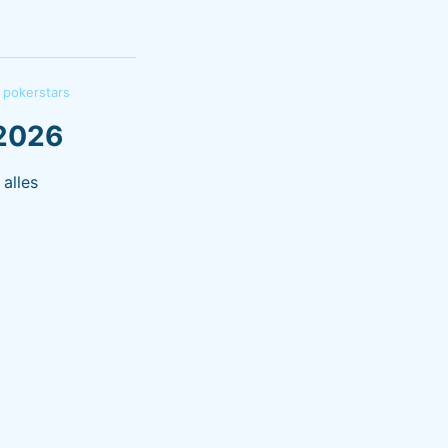
 pokerstars
 2026
alles