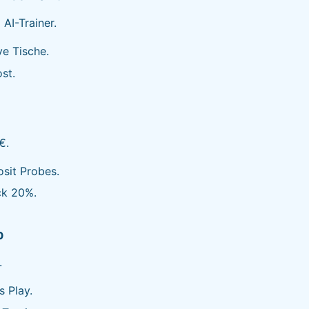
AI-Trainer.
e Tische.
ost.
€.
sit Probes.
k 20%.
p
.
s Play.