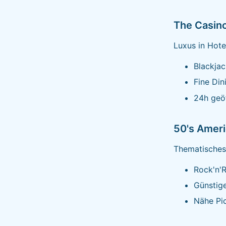
The Casino
Luxus in Hotel
Blackjac
Fine Din
24h geö
50's Ameri
Thematisches 
Rock'n'R
Günstige
Nähe Pic