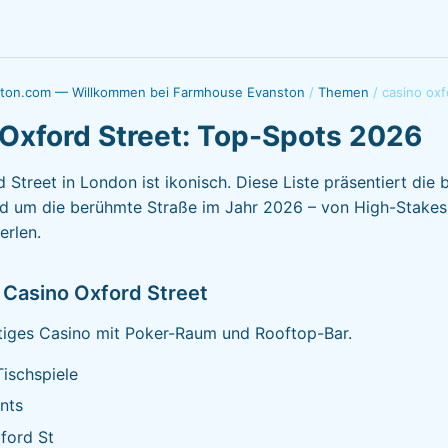
ton.com — Willkommen bei Farmhouse Evanston
/
Themen
/
casino oxf
Oxford Street: Top-Spots 2026
 Street in London ist ikonisch. Diese Liste präsentiert die 
nd um die berühmte Straße im Jahr 2026 – von High-Stake
erlen.
Casino Oxford Street
tiges Casino mit Poker-Raum und Rooftop-Bar.
Tischspiele
nts
ford St