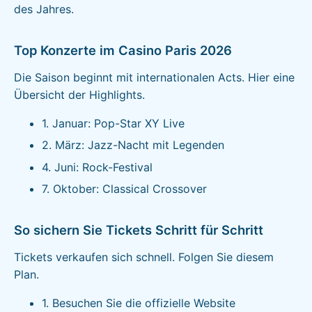
des Jahres.
Top Konzerte im Casino Paris 2026
Die Saison beginnt mit internationalen Acts. Hier eine
Übersicht der Highlights.
1. Januar: Pop-Star XY Live
2. März: Jazz-Nacht mit Legenden
4. Juni: Rock-Festival
7. Oktober: Classical Crossover
So sichern Sie Tickets Schritt für Schritt
Tickets verkaufen sich schnell. Folgen Sie diesem
Plan.
1. Besuchen Sie die offizielle Website