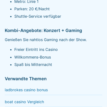
Metro: Linie 1
Parken: 20 €/Nacht
Shuttle-Service verfügbar
Kombi-Angebote: Konzert + Gaming
Genießen Sie nahtlos Gaming nach der Show.
Freier Eintritt ins Casino
Willkommens-Bonus
Spaß bis Mitternacht
Verwandte Themen
ladbrokes casino bonus
boat casino Vergleich