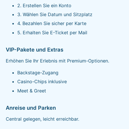
2. Erstellen Sie ein Konto
3. Wählen Sie Datum und Sitzplatz
4. Bezahlen Sie sicher per Karte
5. Erhalten Sie E-Ticket per Mail
VIP-Pakete und Extras
Erhöhen Sie Ihr Erlebnis mit Premium-Optionen.
Backstage-Zugang
Casino-Chips inklusive
Meet & Greet
Anreise und Parken
Central gelegen, leicht erreichbar.