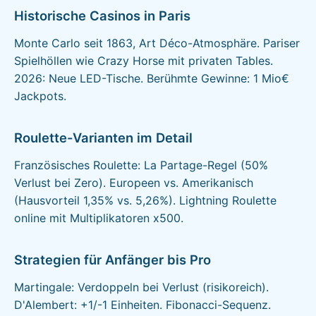
Historische Casinos in Paris
Monte Carlo seit 1863, Art Déco-Atmosphäre. Pariser
Spielhöllen wie Crazy Horse mit privaten Tables.
2026: Neue LED-Tische. Berühmte Gewinne: 1 Mio€
Jackpots.
Roulette-Varianten im Detail
Französisches Roulette: La Partage-Regel (50%
Verlust bei Zero). Europeen vs. Amerikanisch
(Hausvorteil 1,35% vs. 5,26%). Lightning Roulette
online mit Multiplikatoren x500.
Strategien für Anfänger bis Pro
Martingale: Verdoppeln bei Verlust (risikoreich).
D'Alembert: +1/-1 Einheiten. Fibonacci-Sequenz.