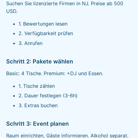
Suchen Sie lizenzierte Firmen in NJ. Preise ab 500
USD.
1. Bewertungen lesen
2. Verfügbarkeit prüfen
3. Anrufen
Schritt 2: Pakete wählen
Basic: 4 Tische. Premium: +DJ und Essen.
1. Tische zählen
2. Dauer festlegen (3-6h)
3. Extras buchen
Schritt 3: Event planen
Raum einrichten, Gäste informieren. Alkohol separat.