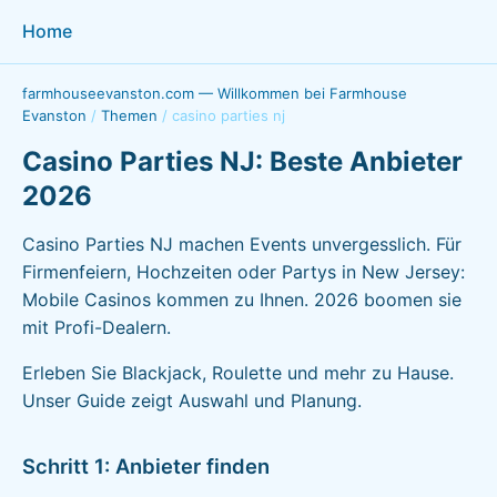
Home
farmhouseevanston.com — Willkommen bei Farmhouse
Evanston
/
Themen
/
casino parties nj
Casino Parties NJ: Beste Anbieter
2026
Casino Parties NJ machen Events unvergesslich. Für
Firmenfeiern, Hochzeiten oder Partys in New Jersey:
Mobile Casinos kommen zu Ihnen. 2026 boomen sie
mit Profi-Dealern.
Erleben Sie Blackjack, Roulette und mehr zu Hause.
Unser Guide zeigt Auswahl und Planung.
Schritt 1: Anbieter finden