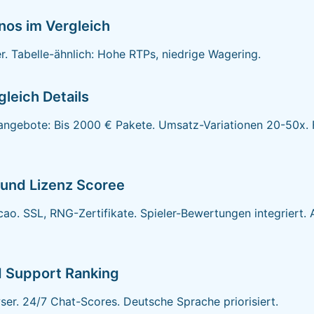
nos im Vergleich
. Tabelle-ähnlich: Hohe RTPs, niedrige Wagering.
leich Details
ngebote: Bis 2000 € Pakete. Umsatz-Variationen 20-50x. 
 und Lizenz Scoree
o. SSL, RNG-Zertifikate. Spieler-Bewertungen integriert. 
d Support Ranking
er. 24/7 Chat-Scores. Deutsche Sprache priorisiert.