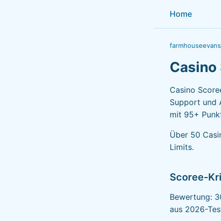
Home
farmhouseevans
Casino 
Casino Scoree
Support und A
mit 95+ Punk
Über 50 Casin
Limits.
Scoree-Kri
Bewertung: 3
aus 2026-Tes