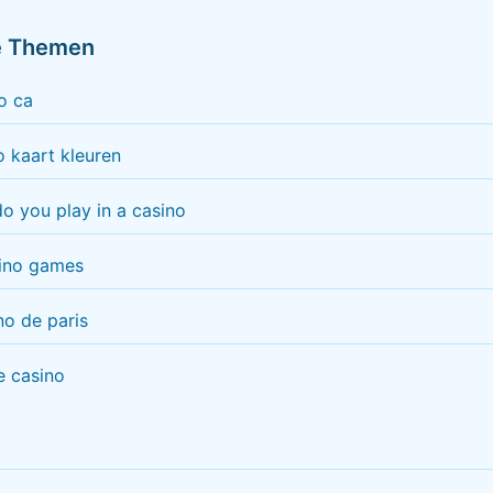
e Themen
o ca
o kaart kleuren
o you play in a casino
sino games
no de paris
e casino