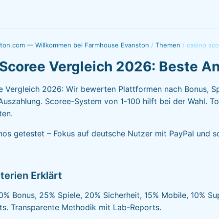
ton.com — Willkommen bei Farmhouse Evanston
/
Themen
/
casino sco
Scoree Vergleich 2026: Beste An
 Vergleich 2026: Wir bewerten Plattformen nach Bonus, Sp
uszahlung. Scoree-System von 1-100 hilft bei der Wahl. T
ten.
os getestet – Fokus auf deutsche Nutzer mit PayPal und s
terien Erklärt
0% Bonus, 25% Spiele, 20% Sicherheit, 15% Mobile, 10% Su
ts. Transparente Methodik mit Lab-Reports.