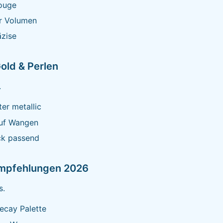
ouge
ür Volumen
äzise
old & Perlen
.
ter metallic
auf Wangen
ck passend
mpfehlungen 2026
s.
ecay Palette