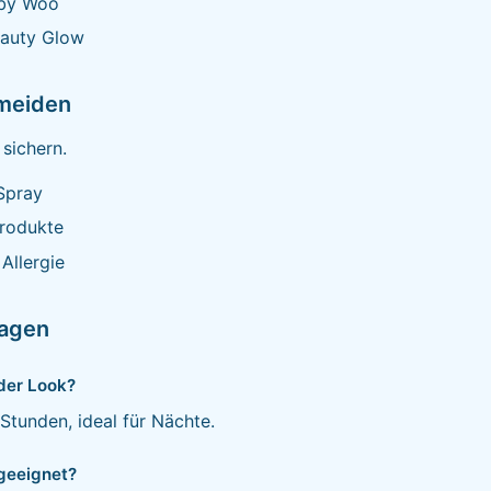
by Woo
auty Glow
rmeiden
 sichern.
Spray
Produkte
 Allergie
ragen
 der Look?
Stunden, ideal für Nächte.
geeignet?