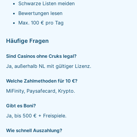
Schwarze Listen meiden
Bewertungen lesen
Max. 100 € pro Tag
Häufige Fragen
Sind Casinos ohne Cruks legal?
Ja, außerhalb NL mit gültiger Lizenz.
Welche Zahlmethoden für 10 €?
MiFinity, Paysafecard, Krypto.
Gibt es Boni?
Ja, bis 500 € + Freispiele.
Wie schnell Auszahlung?