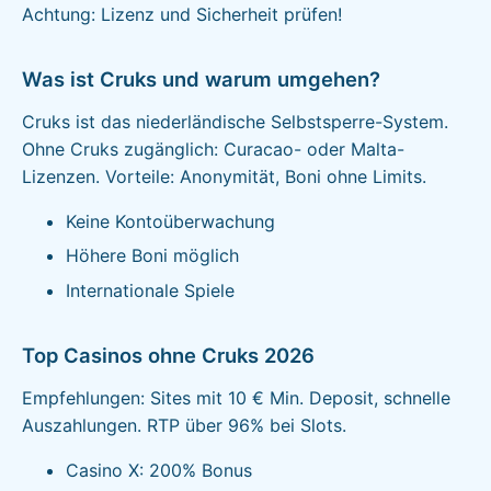
Achtung: Lizenz und Sicherheit prüfen!
Was ist Cruks und warum umgehen?
Cruks ist das niederländische Selbstsperre-System.
Ohne Cruks zugänglich: Curacao- oder Malta-
Lizenzen. Vorteile: Anonymität, Boni ohne Limits.
Keine Kontoüberwachung
Höhere Boni möglich
Internationale Spiele
Top Casinos ohne Cruks 2026
Empfehlungen: Sites mit 10 € Min. Deposit, schnelle
Auszahlungen. RTP über 96% bei Slots.
Casino X: 200% Bonus