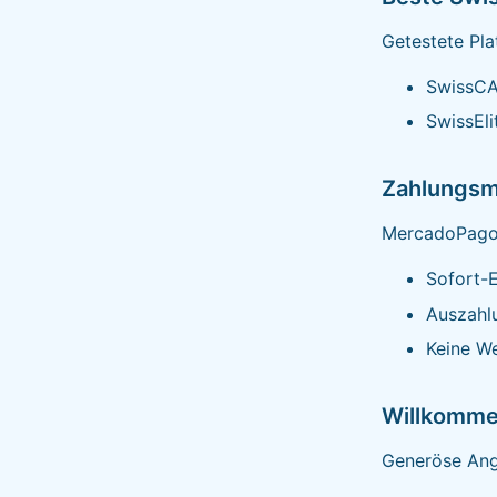
Getestete Pla
SwissCA
SwissEli
Zahlungsm
MercadoPago,
Sofort-E
Auszahlu
Keine W
Willkomme
Generöse Ang