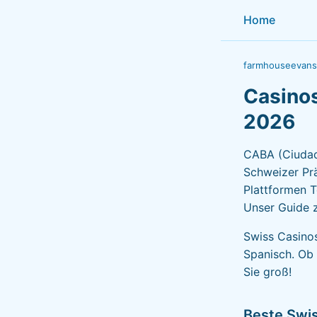
Home
farmhouseevans
Casino
2026
CABA (Ciudad 
Schweizer Prä
Plattformen T
Unser Guide z
Swiss Casino
Spanisch. Ob 
Sie groß!
Beste Swi