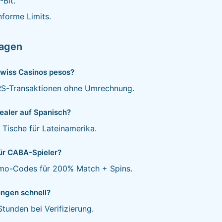
Bit.
forme Limits.
ragen
wiss Casinos pesos?
ARS-Transaktionen ohne Umrechnung.
Dealer auf Spanisch?
e Tische für Lateinamerika.
ür CABA-Spieler?
omo-Codes für 200% Match + Spins.
ngen schnell?
Stunden bei Verifizierung.