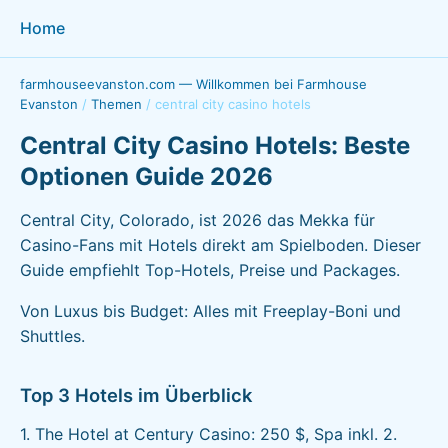
Home
farmhouseevanston.com — Willkommen bei Farmhouse
Evanston
/
Themen
/
central city casino hotels
Central City Casino Hotels: Beste
Optionen Guide 2026
Central City, Colorado, ist 2026 das Mekka für
Casino-Fans mit Hotels direkt am Spielboden. Dieser
Guide empfiehlt Top-Hotels, Preise und Packages.
Von Luxus bis Budget: Alles mit Freeplay-Boni und
Shuttles.
Top 3 Hotels im Überblick
1. The Hotel at Century Casino: 250 $, Spa inkl. 2.