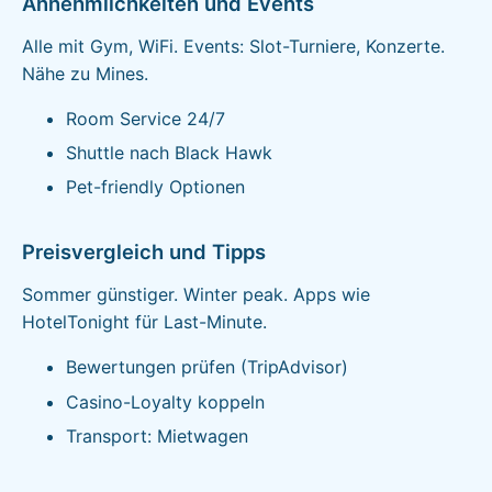
Annehmlichkeiten und Events
Alle mit Gym, WiFi. Events: Slot-Turniere, Konzerte.
Nähe zu Mines.
Room Service 24/7
Shuttle nach Black Hawk
Pet-friendly Optionen
Preisvergleich und Tipps
Sommer günstiger. Winter peak. Apps wie
HotelTonight für Last-Minute.
Bewertungen prüfen (TripAdvisor)
Casino-Loyalty koppeln
Transport: Mietwagen