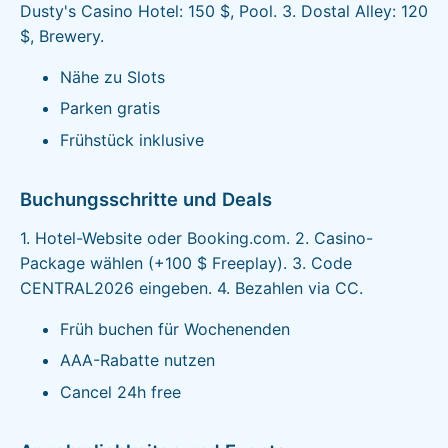
Dusty's Casino Hotel: 150 $, Pool. 3. Dostal Alley: 120
$, Brewery.
Nähe zu Slots
Parken gratis
Frühstück inklusive
Buchungsschritte und Deals
1. Hotel-Website oder Booking.com. 2. Casino-
Package wählen (+100 $ Freeplay). 3. Code
CENTRAL2026 eingeben. 4. Bezahlen via CC.
Früh buchen für Wochenenden
AAA-Rabatte nutzen
Cancel 24h free