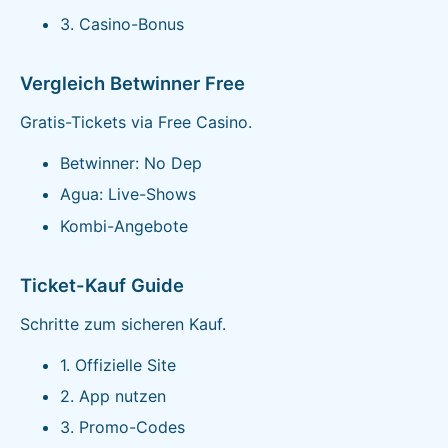
3. Casino-Bonus
Vergleich Betwinner Free
Gratis-Tickets via Free Casino.
Betwinner: No Dep
Agua: Live-Shows
Kombi-Angebote
Ticket-Kauf Guide
Schritte zum sicheren Kauf.
1. Offizielle Site
2. App nutzen
3. Promo-Codes