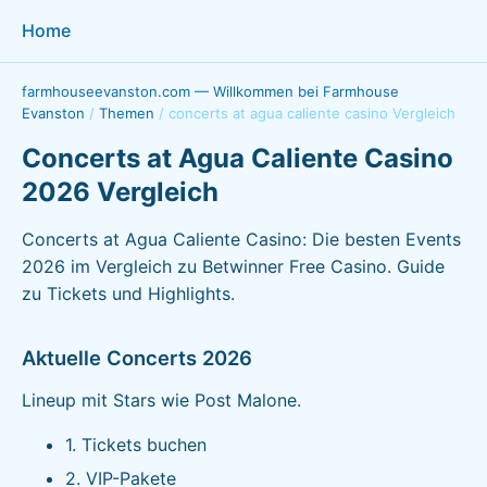
Home
farmhouseevanston.com — Willkommen bei Farmhouse
Evanston
/
Themen
/
concerts at agua caliente casino Vergleich
Concerts at Agua Caliente Casino
2026 Vergleich
Concerts at Agua Caliente Casino: Die besten Events
2026 im Vergleich zu Betwinner Free Casino. Guide
zu Tickets und Highlights.
Aktuelle Concerts 2026
Lineup mit Stars wie Post Malone.
1. Tickets buchen
2. VIP-Pakete