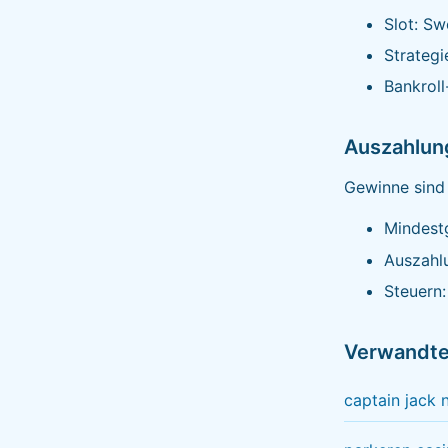
Slot: Sw
Strategi
Bankrol
Auszahlun
Gewinne sind 
Mindest
Auszahlu
Steuern:
Verwandt
captain jack 