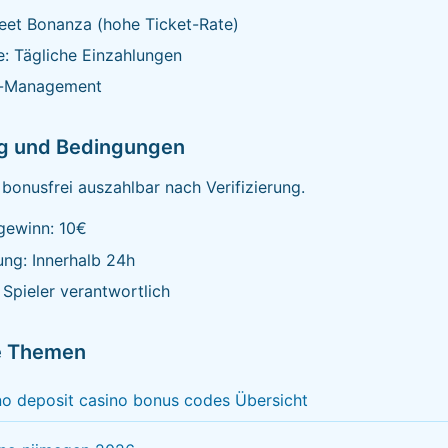
eet Bonanza (hohe Ticket-Rate)
e: Tägliche Einzahlungen
l-Management
g und Bedingungen
bonusfrei auszahlbar nach Verifizierung.
gewinn: 10€
ng: Innerhalb 24h
 Spieler verantwortlich
e Themen
no deposit casino bonus codes Übersicht