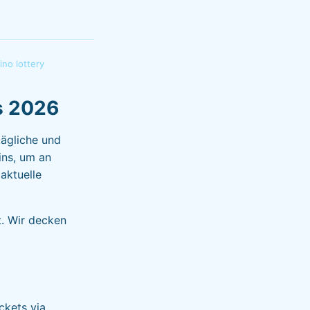
ino lottery
os 2026
ägliche und
ins, um an
aktuelle
t. Wir decken
ckets via