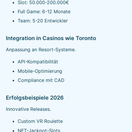
Slot: 50.000-200.000€
Full Game: 6-12 Monate
Team: 5-20 Entwickler
Integration in Casinos wie Toronto
Anpassung an Resort-Systeme.
API-Kompatibilität
Mobile-Optimierung
Compliance mit CAD
Erfolgsbeispiele 2026
Innovative Releases.
Custom VR Roulette
NFT-Jackpot-Slots