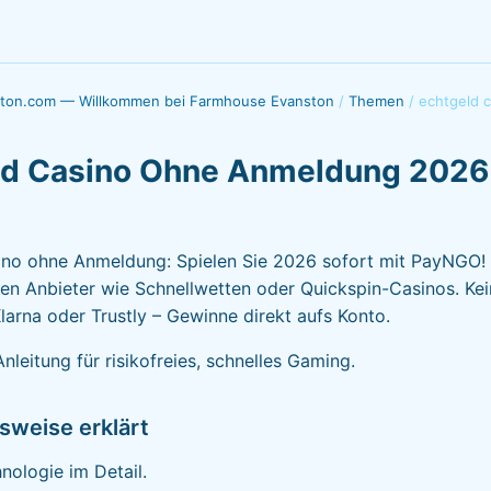
ton.com — Willkommen bei Farmhouse Evanston
/
Themen
/
echtgeld 
ld Casino Ohne Anmeldung 2026
ino ohne Anmeldung: Spielen Sie 2026 sofort mit PayNGO! 
ten Anbieter wie Schnellwetten oder Quickspin-Casinos. Kei
larna oder Trustly – Gewinne direkt aufs Konto.
nleitung für risikofreies, schnelles Gaming.
nsweise erklärt
ologie im Detail.