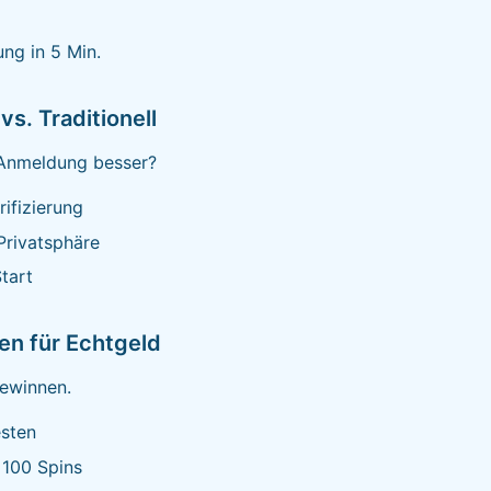
ng in 5 Min.
 vs. Traditionell
Anmeldung besser?
rifizierung
Privatsphäre
tart
ien für Echtgeld
ewinnen.
sten
 100 Spins