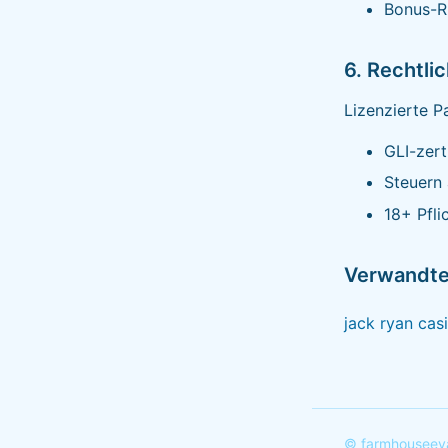
Bonus-Ru
6. Rechtli
Lizenzierte 
GLI-zerti
Steuern
18+ Pfli
Verwandt
jack ryan cas
© farmhouseev