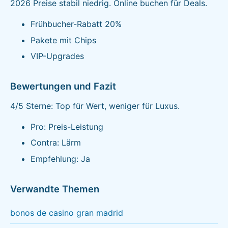
2026 Preise stabil niedrig. Online buchen für Deals.
Frühbucher-Rabatt 20%
Pakete mit Chips
VIP-Upgrades
Bewertungen und Fazit
4/5 Sterne: Top für Wert, weniger für Luxus.
Pro: Preis-Leistung
Contra: Lärm
Empfehlung: Ja
Verwandte Themen
bonos de casino gran madrid