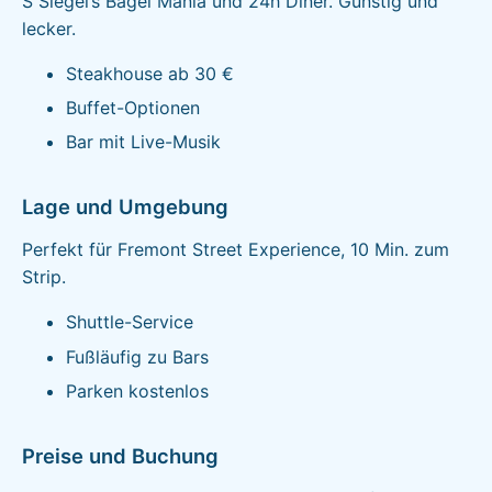
S Siegel’s Bagel Mania und 24h Diner. Günstig und
lecker.
Steakhouse ab 30 €
Buffet-Optionen
Bar mit Live-Musik
Lage und Umgebung
Perfekt für Fremont Street Experience, 10 Min. zum
Strip.
Shuttle-Service
Fußläufig zu Bars
Parken kostenlos
Preise und Buchung