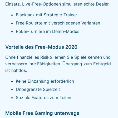
Einsatz. Live-Free-Optionen simulieren echte Dealer.
Blackjack mit Strategie-Trainer
Free Roulette mit verschiedenen Varianten
Poker-Turniere im Demo-Modus
Vorteile des Free-Modus 2026
Ohne finanzielles Risiko lernen Sie Spiele kennen und
verbessern Ihre Fähigkeiten. Übergang zum Echtgeld
ist nahtlos.
Keine Einzahlung erforderlich
Unbegrenzte Spielzeit
Soziale Features zum Teilen
Mobile Free Gaming unterwegs